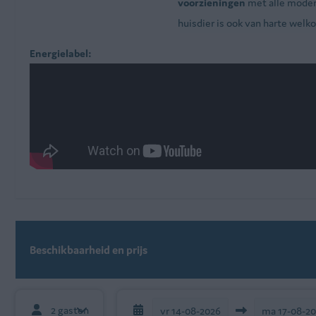
voorzieningen
met alle moder
huisdier is ook van harte welk
Energielabel:
Beschikbaarheid en prijs
2 gasten
vr
14-08-2026
ma
17-08-2