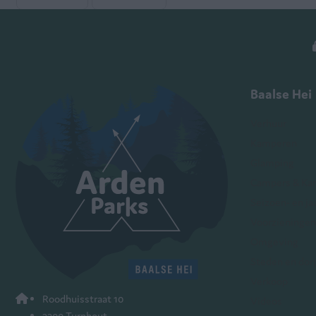
Baalse Hei
Verhuur
Kamperen
Glamping
Campers & Ka
Seizoen- en ja
Voorzieningen
Omgeving
Steden en dor
Verkoop
Roodhuisstraat 10
Videos
2300 Turnhout