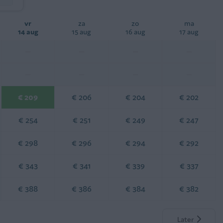
vr
za
zo
ma
14 aug
15 aug
16 aug
17 aug
—
—
—
—
—
—
—
—
€ 209
€ 206
€ 204
€ 202
€ 254
€ 251
€ 249
€ 247
€ 298
€ 296
€ 294
€ 292
€ 343
€ 341
€ 339
€ 337
€ 388
€ 386
€ 384
€ 382
Later