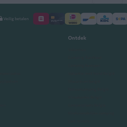
Veilig betalen
Ontdek
Vakanties
Camping Turnhout
Camping Kempen
mpeerautos
Vakantie met hond België
arplaatsen
Stacaravan België
Natuurcamping België
Visvakantie België
pen
Camperplaats Belgie
Kindvriendelijke camping
Last minute