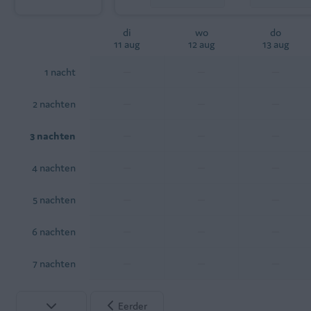
di
wo
do
11 aug
12 aug
13 aug
—
—
—
1 nacht
—
—
—
2 nachten
—
—
—
3 nachten
—
—
—
4 nachten
—
—
—
5 nachten
—
—
—
6 nachten
—
—
—
7 nachten
Eerder