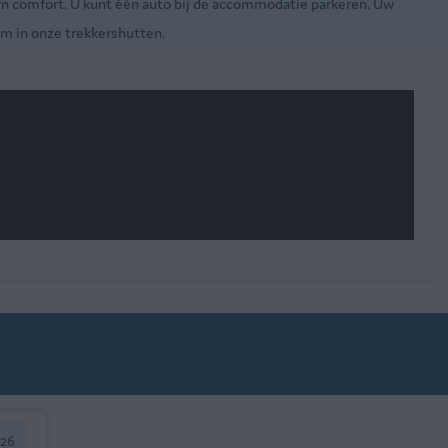
n comfort. U kunt één auto bij de accommodatie parkeren. Uw
om in onze trekkershutten.
026