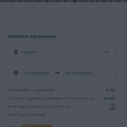
Vakantie aanpassen
2 gasten
vr
14-08-2026
ma
17-08-2026
Trekkershut - 4 personen
€ 252
Prijs voor
2 gasten
,
3 nachten
met aankomst op
€ 209
vr 14 aug (15:00 uur)
en vertrek op
ma 17 aug (11:00 uur)