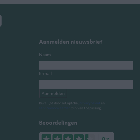
Aanmelden nieuwsbrief
Naam
E-mail
Aanmelden
Beveiligd door reCaptcha,
privacybeleid
en
servicevoorwaarden
zijn van toepassing.
Beoordelingen
8.7