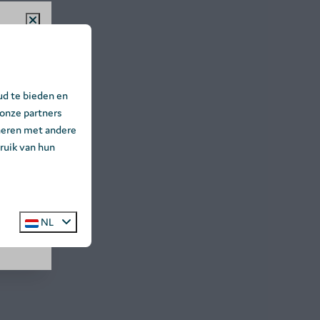
%!
t
ud te bieden en
 Baalse
 onze partners
 ☀️🌲
neren met andere
ruik van hun
NL