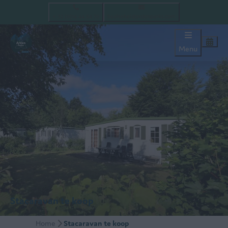
+ 32 (0)14 44 84 70
baalsehei@ardenparks.com
Menu
Stacaravan te koop
Home
Stacaravan te koop