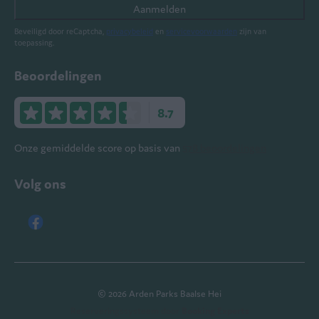
Aanmelden
Beveiligd door reCaptcha,
privacybeleid
en
servicevoorwaarden
zijn van
toepassing.
Beoordelingen
8.7
Onze gemiddelde score op basis van
578 beoordelingen
Volg ons
© 2026 Arden Parks Baalse Hei
Reserveringssysteem door
Booking Experts