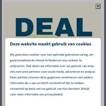
Een ruime en sfeervolle woonkamer met een heerlijke
zithoek, een flatscreen-tv en een aparte eettafel.
Een compleet ingerichte open keuken, voorzien van een
koel-vriescombinatie, gasfornuis, magnetron, vaatwasser
en een koffiezetapparaat.
Een moderne badkamer met een ruime douchecabine en
Deze website maakt gebruik van cookies
wastafel, plus een apart toilet.
Een heerlijk buitenterras uitgerust met een tuintafel, vier
We gebruiken cookies voor een optimale gebruikservaring, om
stoelen en twee relaxstoelen.
gepersonaliseerde inhoud te bieden en ons verkeer te
analyseren. Ook delen we informatie over uw gebruik van onze
Een parkeerplaats voor één auto, handig gelegen nabij de
site met onze partners voor social media, adverteren en analyse.
accommodatie.
Deze partners kunnen deze gegevens combineren met andere
informatie die u aan ze heeft verstrekt of die ze hebben
Energielabel:
verzameld op basis van uw gebruik van hun diensten. Bekijk
voor meer informatie ons privacybeleid.