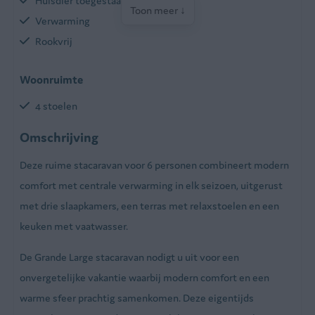
Huisdier toegestaan
Toon meer ↓
Verwarming
Rookvrij
Woonruimte
4 stoelen
Flatscreen tv
Omschrijving
Tafel
Deze ruime stacaravan voor 6 personen combineert modern
Zithoek
comfort met centrale verwarming in elk seizoen, uitgerust
Keuken
met drie slaapkamers, een terras met relaxstoelen en een
keuken met vaatwasser.
Vaatwasmachine
Fornuis met oven
De Grande Large stacaravan nodigt u uit voor een
Ingerichte keuken
onvergetelijke vakantie waarbij modern comfort en een
Koelkast met vriesvak
warme sfeer prachtig samenkomen. Deze eigentijds
Koffiezetapparaat