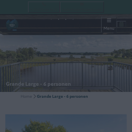
+ 32 (0)14 44 84 70
baalsehei@ardenparks.com
Menu
Grande Large - 6 personen
Home
Grande Large - 6 personen