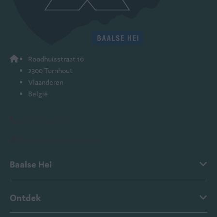
Roodhuisstraat 10
2300 Turnhout
Vlaanderen
België
+ 32 (0)14 44 84 70
baalsehei@ardenparks.com
Baalse Hei
Ontdek