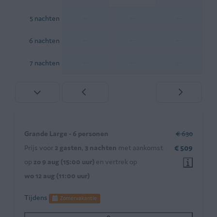
—
—
—
5 nachten
—
—
—
6 nachten
—
—
—
7 nachten
Grande Large - 6 personen
€ 630
Prijs voor
2 gasten
,
3 nachten
met aankomst
€ 509
op
zo 9 aug (15:00 uur)
en vertrek op
wo 12 aug (11:00 uur)
Tijdens
Zomervakantie