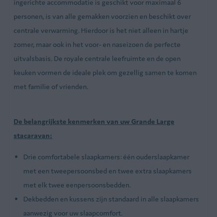
ingerichte accommodatie is geschikt voor maximaal 6
Magnetron
personen, is van alle gemakken voorzien en beschikt over
Waterkoker
centrale verwarming. Hierdoor is het niet alleen in hartje
zomer, maar ook in het voor- en naseizoen de perfecte
Slaapkamer
uitvalsbasis. De royale centrale leefruimte en de open
3 Slaapkamers
keuken vormen de ideale plek om gezellig samen te komen
met familie of vrienden.
Badkamer
Douche met wastafel
De belangrijkste kenmerken van uw Grande Large
stacaravan:
Buiten
Drie comfortabele slaapkamers: één ouderslaapkamer
Tuintafel
met een tweepersoonsbed en twee extra slaapkamers
met elk twee eenpersoonsbedden.
Dekbedden en kussens zijn standaard in alle slaapkamers
aanwezig voor uw slaapcomfort.