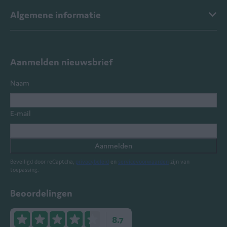
Algemene informatie
Aanmelden nieuwsbrief
Naam
E-mail
Aanmelden
Beveiligd door reCaptcha,
privacybeleid
en
servicevoorwaarden
zijn van
toepassing.
Beoordelingen
8.7