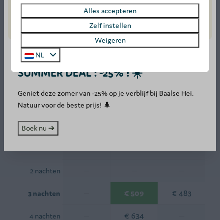
Alles accepteren
Beschikbaarheid en prijs
Zelf instellen
Weigeren
NL
2 gasten
SUMMER DEAL : -25% ! ☀️
Geniet deze zomer van -25% op je verblijf bij Baalse Hei.
zo
09-08-2026
wo
12-08-2026
Natuur voor de beste prijs! 🌲
za
zo
ma
Boek nu ➔
8 aug
9 aug
10 aug
—
—
—
1 nacht
—
—
—
2 nachten
—
€ 509
€ 483
3 nachten
—
€ 634
—
4 nachten