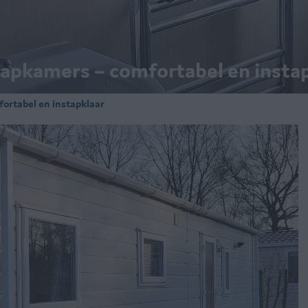
aapkamers – comfortabel en insta
fortabel en instapklaar