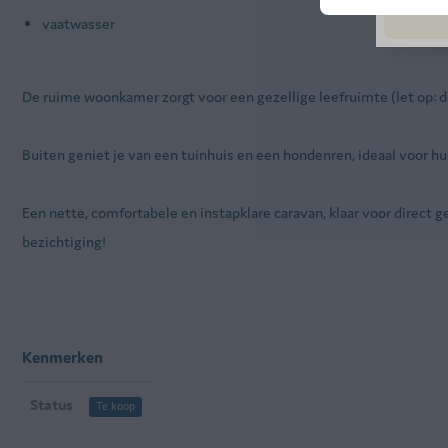
vaatwasser
De ruime woonkamer zorgt voor een gezellige leefruimte (let op: de
Buiten geniet je van een tuinhuis en een hondenren, ideaal voor hu
Een nette, comfortabele en instapklare caravan, klaar voor direct 
bezichtiging!
Kenmerken
Status
Te koop