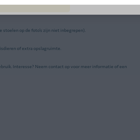
 stoelen op de foto’s zijn niet inbegrepen).
isdieren of extra opslagruimte.
gebruik. Interesse? Neem contact op voor meer informatie of een