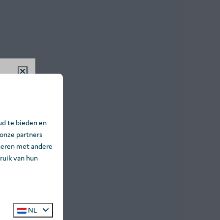
%!
t
ud te bieden en
 Baalse
 onze partners
 ☀️🌲
neren met andere
ruik van hun
NL