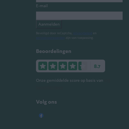
E-mail
Aanmelden
Beveiligd door reCaptcha,
privacybeleid
en
servicevoorwaarden
zijn van toepassing.
Beoordelingen
8.7
Onze gemiddelde score op basis van
578
beoordelingen
Volg ons