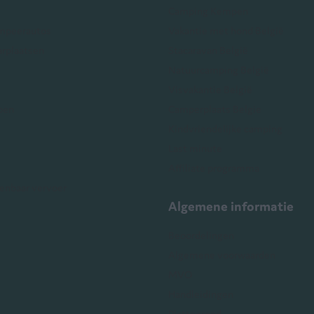
Camping Kempen
mpeerautos
Vakantie met hond België
arplaatsen
Stacaravan België
Natuurcamping België
Visvakantie België
pen
Camperplaats Belgie
Kindvriendelijke camping
Last minute
Affiliate programma
enbaar vervoer
Algemene informatie
Beoordelingen
Algemene voorwaarden
MVO
Handleidingen
Plattegrond