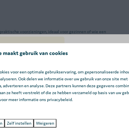
praktische voorzieningen, ideaal voor gezinnen of wie een
e maakt gebruik van cookies
 masterbedroom met een grote ingemaakte kleerkast en
SUMMER DEAL: -25
bo met spiegel, linnenkast en handdoekwarmer. Daarnaast is er een
Geniet deze zomer van 25% las
kies voor een optimale gebruikservaring, om gepersonaliseerde inho
minute korting op je verblijf bij
nalyseren. Ook delen we informatie over uw gebruik van onze site met
Hei. Natuur voor de beste prijs!
ia, adverteren en analyse. Deze partners kunnen deze gegevens combi
 aan ze heeft verstrekt of die ze hebben verzameld op basis van uw geb
Boek nu ➔
 voor meer informatie ons privacybeleid.
en
Zelf instellen
Weigeren