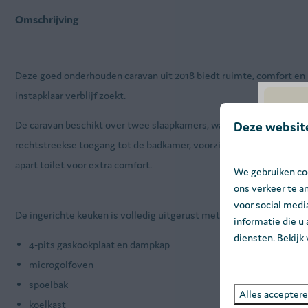
Omschrijving
Deze goed onderhouden caravan uit 2018 biedt ruimte, comfort en 
instapklaar verblijf zoekt.
Deze websit
De caravan beschikt over twee slaapkamers, waaronder een ruime
rechtstreekse toegang tot de badkamer, voorzien van douche, lava
apart toilet voor extra comfort.
We gebruiken coo
ons verkeer te a
voor social med
De ingerichte keuken is volledig uitgerust met:
informatie die u
diensten. Bekijk
4-pits gaskookplaat en dampkap
microgolfoven
spoelbak
Alles accepter
koelkast