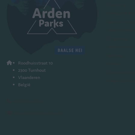
Glamping
Campers & Ka
Seizoen- en ja
Voorzieningen
Omgeving
Steden en dor
Verkoop
Roodhuisstraat 10
Videos
2300 Turnhout
Evenementen
Vlaanderen
Toegang en op
België
+ 32 (0)14 44 84 70
baalsehei@ardenparks.com