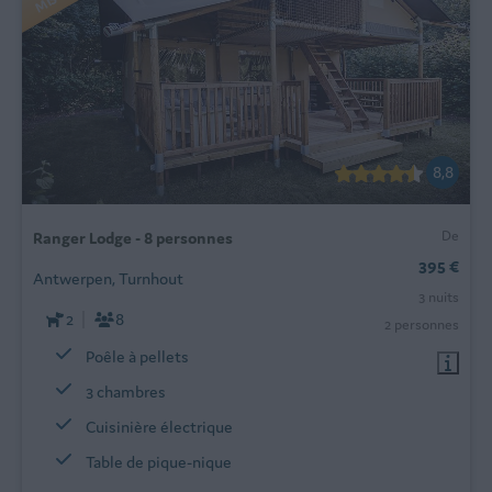
8,8
De
Ranger Lodge - 8 personnes
395 €
Antwerpen, Turnhout
3 nuits
2
8
2 personnes
Poêle à pellets
3 chambres
Cuisinière électrique
Table de pique-nique