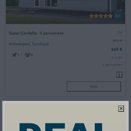
9,1
De
Super Cordelia - 6 personnes
412 €
Antwerpen, Turnhout
346 €
1
6
3 nuits
2 personnes
Voir