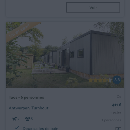
Voir
MIS EN AVANT
8,8
De
Taos - 6 personnes
411 €
Antwerpen, Turnhout
3 nuits
2
6
2 personnes
Deux salles de bain