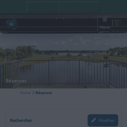
+ 32 (0)14 44 84 70
baalsehei@ardenparks.com
Menu
Réserver
Home
Réserver
Rechercher
Modifier