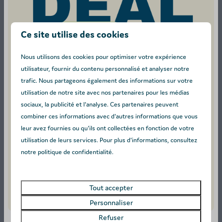
Ce site utilise des cookies
9
Nous utilisons des cookies pour optimiser votre expérience
utilisateur, fournir du contenu personnalisé et analyser notre
De
O’Hara - 4 personnes
trafic. Nous partageons également des informations sur votre
388 €
utilisation de notre site avec nos partenaires pour les médias
Antwerpen, Turnhout
327 €
sociaux, la publicité et l'analyse. Ces partenaires peuvent
1
4
combiner ces informations avec d'autres informations que vous
3 nuits
leur avez fournies ou qu'ils ont collectées en fonction de votre
Animaux autorisés
2 personnes
utilisation de leurs services. Pour plus d'informations, consultez
Télé écran plat
notre politique de confidentialité.
Voir
Tout accepter
Personnaliser
Refuser