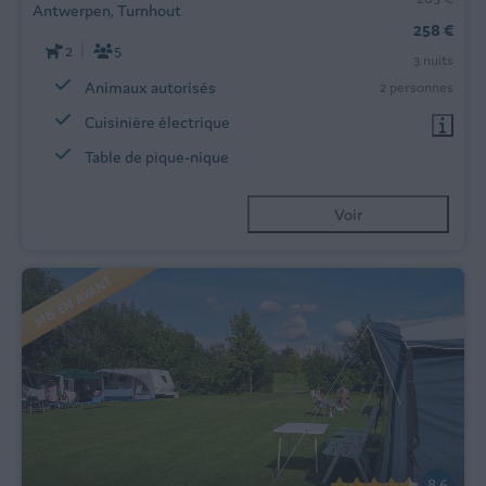
Antwerpen, Turnhout
258 €
2
5
3 nuits
Animaux autorisés
2 personnes
Cuisinière électrique
Table de pique-nique
Voir
MIS EN AVANT
8,6