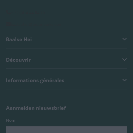
+ 32 (0)14 44 84 70
baalsehei@ardenparks.com
Baalse Hei
Découvrir
Informations générales
Aanmelden nieuwsbrief
Nom