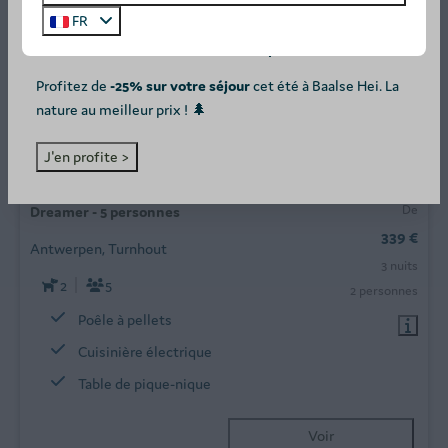
FR
SUMMER DEAL: -25%! ☀️
Profitez de
-25% sur votre séjour
cet été à Baalse Hei. La
nature au meilleur prix ! 🌲
8,9
J'en profite >
De
Dreamer - 5 personnes
339 €
Antwerpen, Turnhout
3 nuits
2
5
2 personnes
Poêle à pellets
Cuisinière électrique
Table de pique-nique
Voir