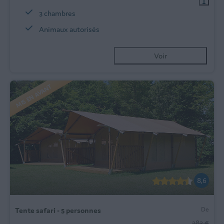
3 chambres
Animaux autorisés
Voir
MIS EN AVANT
8,6
De
Tente safari - 5 personnes
283 €