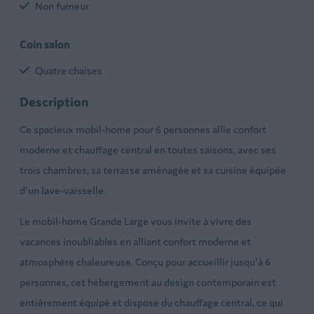
Non fumeur
Coin salon
Quatre chaises
Télé écran plat
Description
Table
Ce spacieux mobil-home pour 6 personnes allie confort
Salle de séjour
moderne et chauffage central en toutes saisons, avec ses
Cuisine
trois chambres, sa terrasse aménagée et sa cuisine équipée
d'un lave-vaisselle.
Lave-vaisselle
Cuisinière avec four
Le mobil-home Grande Large vous invite à vivre des
Cuisine équipée
vacances inoubliables en alliant confort moderne et
Réfrigérateur avec compartiment congélateur
atmosphère chaleureuse. Conçu pour accueillir jusqu'à 6
Machine à café
personnes, cet hébergement au design contemporain est
Micro-onde
entièrement équipé et dispose du chauffage central, ce qui