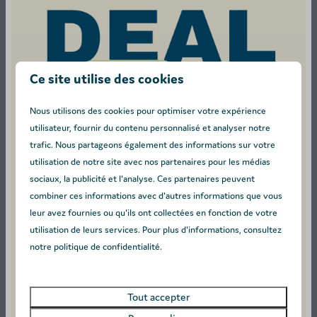
réfrigérateur-congélateur, une gazinière, un micro-ondes,
un lave-vaisselle et une machine à café.
Une salle de bain moderne disposant d'une douche
Ce site utilise des cookies
spacieuse et d'un lavabo, ainsi que des toilettes séparées.
Une belle terrasse extérieure aménagée avec une table
Nous utilisons des cookies pour optimiser votre expérience
de jardin, quatre chaises et deux fauteuils relax.
utilisateur, fournir du contenu personnalisé et analyser notre
Une place de parking disponible à proximité immédiate de
trafic. Nous partageons également des informations sur votre
utilisation de notre site avec nos partenaires pour les médias
votre hébergement.
sociaux, la publicité et l'analyse. Ces partenaires peuvent
Label énergétique :
combiner ces informations avec d'autres informations que vous
leur avez fournies ou qu'ils ont collectées en fonction de votre
utilisation de leurs services. Pour plus d'informations, consultez
notre politique de confidentialité.
Disponibilité et prix
Tout accepter