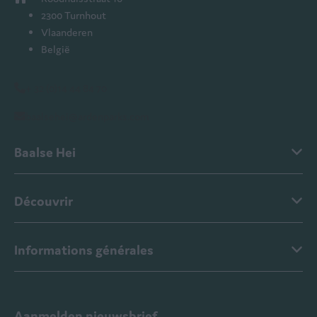
2300 Turnhout
Vlaanderen
België
+ 32 (0)14 44 84 70
baalsehei@ardenparks.com
Baalse Hei
Découvrir
Informations générales
Aanmelden nieuwsbrief