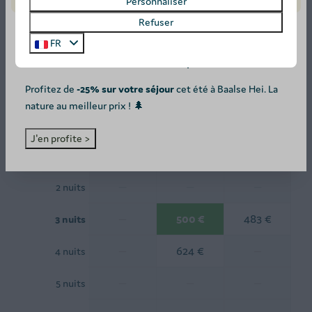
Personnaliser
Refuser
2 personnes
FR
SUMMER DEAL: -25%! ☀️
di
09-08-2026
me
12-08-2026
Profitez de
-25% sur votre séjour
cet été à Baalse Hei. La
nature au meilleur prix ! 🌲
sam
dim
lun
8 août
9 août
10 août
J'en profite >
—
—
—
1 nuit
—
—
—
2 nuits
—
500 €
483 €
3 nuits
—
624 €
—
4 nuits
—
—
—
5 nuits