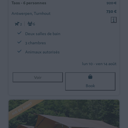
Taos - 6 personnes
920 €
730 €
Antwerpen, Turnhout
2
6
Deux salles de bain
3 chambres
Animaux autorisés
lun 10 - ven 14 août
Voir
Book
MIS EN AVANT