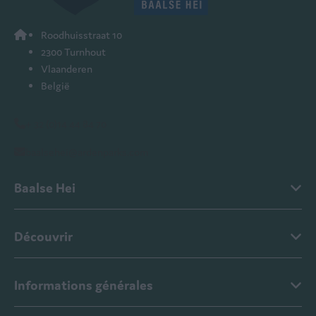
Roodhuisstraat 10
2300 Turnhout
Vlaanderen
België
+ 32 (0)14 44 84 70
baalsehei@ardenparks.com
Baalse Hei
Découvrir
Informations générales