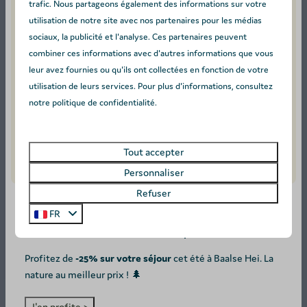
minute en Belgique ? C'est également possible au Camping
trafic. Nous partageons également des informations sur votre
utilisation de notre site avec nos partenaires pour les médias
Baalse Hei. Le Taos XL Delux est le véritable joyau de notre
sociaux, la publicité et l'analyse. Ces partenaires peuvent
camping. Cet hébergement glamping de luxe peut accueillir
combiner ces informations avec d'autres informations que vous
6 personnes et offre tout le confort auquel vous êtes
leur avez fournies ou qu'ils ont collectées en fonction de votre
habitué chez vous. Bien entendu, vous pouvez également
utilisation de leurs services. Pour plus d'informations, consultez
opter pour un mobil-home, un chalet ou une cabane de
notre politique de confidentialité.
randonneur. Les hébergements peuvent accueillir de
2 à 6
personnes
. L'avantage du logement ? Tout vous attend déjà !
Tout accepter
Vous ne vous ennuierez pas non plus dans notre parc. Après
Personnaliser
une journée sur l'eau, dégustez une
bière régionale belge
à
Refuser
la taverne. C'est la meilleure façon de découvrir la Belgique !
FR
SUMMER DEAL: -25%! ☀️
Pourquoi choisir le camping Baalse Hei ?
Profitez de
-25% sur votre séjour
cet été à Baalse Hei. La
nature au meilleur prix ! 🌲
Étang pour la baignade, la pêche et l'aviron
Programme d'animation
J'en profite >