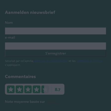
Aanmelden nieuwsbrief
Nom
e-mail
S'enregistrer
Sécurisé par reCaptcha,
politique de confidentialité
et les
conditions de service
s'appliquent.
Commentaires
8.7
Note moyenne basée sur
578 avis