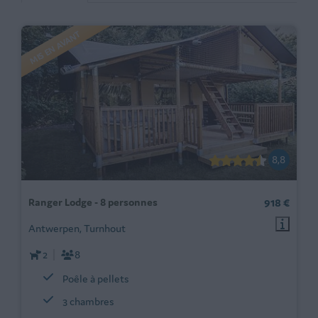
MIS EN AVANT
8,8
Ranger Lodge - 8 personnes
918 €
Antwerpen, Turnhout
2
8
Poêle à pellets
3 chambres