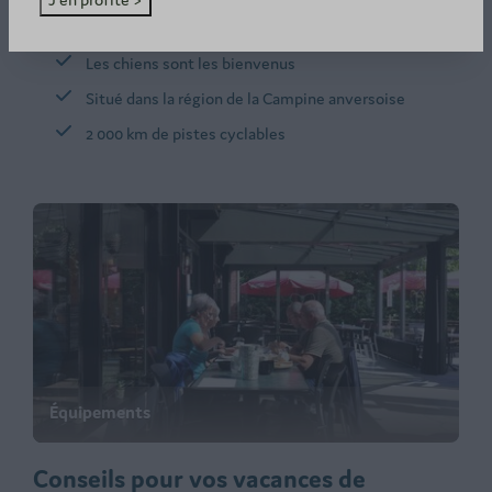
Taverne conviviale avec terrasse
Les chiens sont les bienvenus
Situé dans la région de la Campine anversoise
2 000 km de pistes cyclables
Équipements
Conseils pour vos vacances de