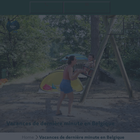
+ 32 (0)14 44 84 70
baalsehei@ardenparks.com
Menu
Vacances de dernière minute en Belgique
Home
Vacances de dernière minute en Belgique