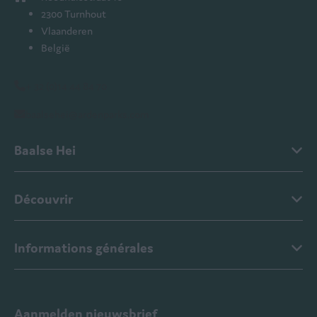
2300 Turnhout
Vlaanderen
België
+ 32 (0)14 44 84 70
baalsehei@ardenparks.com
Baalse Hei
Découvrir
Informations générales
Aanmelden nieuwsbrief