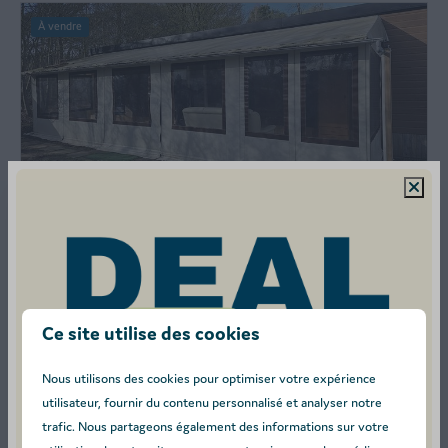
À vendre
Te koop: Ruime, wintervaste stacaravan op de Baalse
Hei
38 000,00 €
Ce site utilise des cookies
Plus
Nous utilisons des cookies pour optimiser votre expérience
utilisateur, fournir du contenu personnalisé et analyser notre
trafic. Nous partageons également des informations sur votre
À vendre