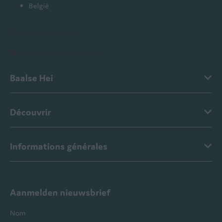
België
+ 32 (0)14 44 84 70
baalsehei@ardenparks.com
Baalse Hei
Découvrir
Informations générales
Aanmelden nieuwsbrief
Nom