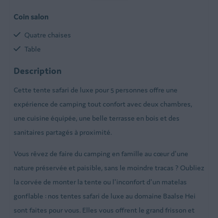
Coin salon
Quatre chaises
Table
Description
Cuisine
Cette tente safari de luxe pour 5 personnes offre une
Cuisinière électrique
expérience de camping tout confort avec deux chambres,
Réfrigérateur avec compartiment congélateur
une cuisine équipée, une belle terrasse en bois et des
Machine à café
sanitaires partagés à proximité.
Bouilloire
Vous rêvez de faire du camping en famille au cœur d'une
Chambre à coucher
nature préservée et paisible, sans le moindre tracas ? Oubliez
2 chambres
la corvée de monter la tente ou l'inconfort d'un matelas
gonflable : nos tentes safari de luxe au domaine Baalse Hei
En extérieur
sont faites pour vous. Elles vous offrent le grand frisson et