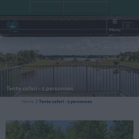
+ 32 (0)14 44 84 70
baalsehei@ardenparks.com
Menu
Tente safari - 5 personnes
Home
Tente safari - 5 personnes