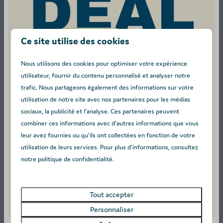
tout confort (douches, toilettes et lavabos) situé à
quelques pas.
Ce site utilise des cookies
Un emplacement de parking réservé à proximité pour
votre véhicule.
Nous utilisons des cookies pour optimiser votre expérience
L'autorisation d'accueillir chaleureusement votre
utilisateur, fournir du contenu personnalisé et analyser notre
compagnon à quatre pattes.
trafic. Nous partageons également des informations sur votre
utilisation de notre site avec nos partenaires pour les médias
Label énergétique :
sociaux, la publicité et l'analyse. Ces partenaires peuvent
combiner ces informations avec d'autres informations que vous
leur avez fournies ou qu'ils ont collectées en fonction de votre
utilisation de leurs services. Pour plus d'informations, consultez
notre politique de confidentialité.
Disponibilité et prix
Tout accepter
Personnaliser
2 personnes