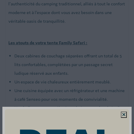
l'authenticité du camping traditionnel, alliés à tout le confort
Table de pique-nique
moderne et à l'espace dont vous avez besoin dans une
véritable oasis de tranquillité.
Les atouts de votre tente Family Safari :
Deux cabines de couchage séparées offrant un total de 5
lits confortables, complétées par un passage secret
ludique réservé aux enfants.
Un espace de vie chaleureux entièrement meublé.
Une cuisine équipée avec un réfrigérateur et une machine
à café Senseo pour vos moments de convivialité.
Une belle terrasse surélevée en bois avec salon de jardin,
idéale pour se détendre avec un bon livre ou admirer le
paysage.
L'accès libre et rapide à un bâtiment sanitaire moderne et