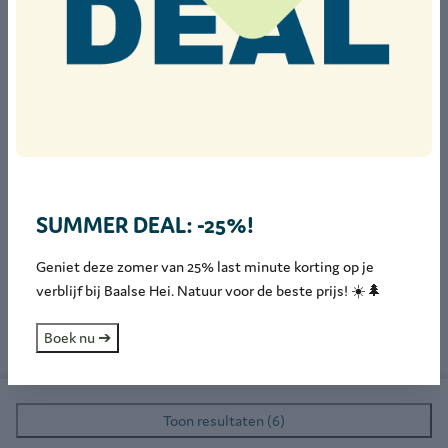
Selecteer gastgroep
Senioren
65+
Volwassenen
18-64
Jongeren
12-17
Kinderen
2-11
SUMMER DEAL: -25%!
Baby's
0-1
Geniet deze zomer van 25% last minute korting op je
verblijf bij Baalse Hei. Natuur voor de beste prijs! ☀️🌲
Huisdieren
Boek nu ➔
Toon resultaten (6)