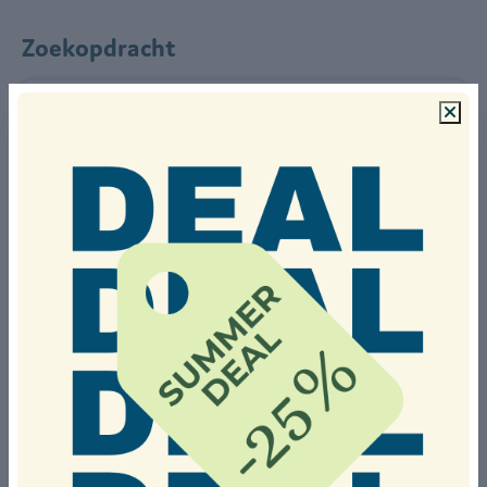
Zoekopdracht
Selecteer verblijfsperiode
Aankomst
Vertrek
Of verblijf tijdens een populaire periode
Zomervakantie
September
Herfstvakantie
Herfstvakantie België