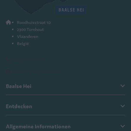
Roodhuisstraat 10
2300 Turnhout
Vlaanderen
België
+ 32 (0)14 44 84 70
baalsehei@ardenparks.com
Baalse Hei
Entdecken
Allgemeine Informationen