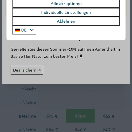
Alle akzeptieren
Verfügbarkeit und Preis
Individuelle Einstellungen
Ablehnen
DE
SUMMER DEAL: -25%! ☀️
2 Gäste
Genießen Sie diesen Sommer -25% auf Ihren Aufenthalt in
Baalse Hei. Natur zum besten Preis! 🌲
Fr
07-08-2026
Mo
10-08-2026
Deal sichern ➔
Do
Fr
Sa
6 Aug
7 Aug
8 Aug
—
—
—
1 Nacht
—
—
—
2 Nächte
675 €
675 €
652 €
3 Nächte
864 €
840 €
807 €
4 Nächte