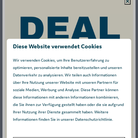
Geschirrspüler, Backofen, Mikrowelle, Kochfeld, Kühl-
Gefrierkombination und Kaffeemaschine.
Ein großer, zeitgemäßer Wohnbereich mit gemütlicher
Sitzecke, großzügigem Esstisch und Fernseher.
Zentralheizung und kostenloser WLAN-Zugang für
Diese Website verwendet Cookies
ganzjährigen Komfort inklusive.
Eine private Holzterrasse, perfekt für gemütliche Stunden
Wir verwenden Cookies, um Ihre Benutzererfahrung zu
optimieren, personalisierte Inhalte bereitzustellen und unseren
im Freien oder ein ruhiges Sonnenbad.
Datenverkehr zu analysieren. Wir teilen auch Informationen
Ein eigener Parkplatz in unmittelbarer Nähe Ihrer
über Ihre Nutzung unserer Website mit unseren Partnern für
Unterkunft.
soziale Medien, Werbung und Analyse. Diese Partner können
Haustiere sind herzlich willkommen.
diese Informationen mit anderen Informationen kombinieren,
die Sie ihnen zur Verfügung gestellt haben oder die sie aufgrund
Energie-Label:
Ihrer Nutzung ihrer Dienste gesammelt haben. Weitere
Informationen finden Sie in unserer Datenschutzrichtlinie.