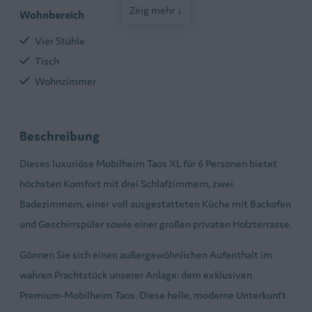
Zeig mehr ↓
Wohnbereich
Vier Stühle
Tisch
Wohnzimmer
Küche
Beschreibung
Herd mit Backofen
Dieses luxuriöse Mobilheim Taos XL für 6 Personen bietet
Geschirrspülmaschine
höchsten Komfort mit drei Schlafzimmern, zwei
Equipped kitchen
Badezimmern, einer voll ausgestatteten Küche mit Backofen
Kühlschrank mit Gefrierabteil
und Geschirrspüler sowie einer großen privaten Holzterrasse.
Kaffeemaschine
Mikrowelle
Gönnen Sie sich einen außergewöhnlichen Aufenthalt im
Wasserkessel
wahren Prachtstück unserer Anlage: dem exklusiven
Premium-Mobilheim Taos. Diese helle, moderne Unterkunft
Schlafzimmer