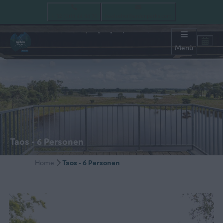
+ 32 (0)14 44 84 70
baalsehei@ardenparks.com
Menü
Taos - 6 Personen
Home
Taos - 6 Personen