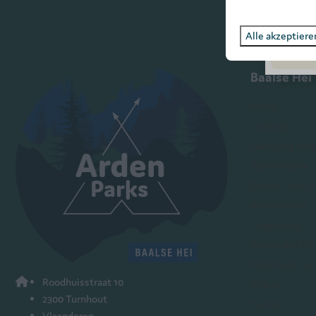
B
Alle akzeptiere
Baalse Hei
Miete
Camping
Glamping Belg
Wohnmobile
Saison- und Ja
Ausstattung
Umgebung
Städte und Dö
Mobilheim zu 
Roodhuisstraat 10
Videos
2300 Turnhout
Events
Vlaanderen