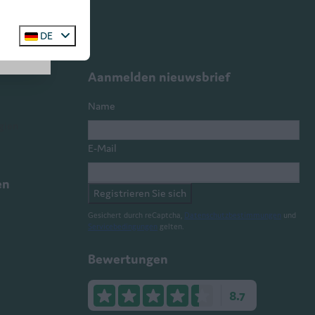
DE
Aanmelden nieuwsbrief
Name
gien
E-Mail
en
Registrieren Sie sich
Gesichert durch reCaptcha,
Datenschutzbestimmungen
und
Servicebedingungen
gelten.
Bewertungen
8.7