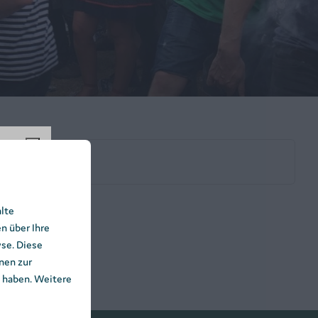
%!
alte
n über Ihre
25% auf
se. Diese
Natur
nen zur
t haben. Weitere