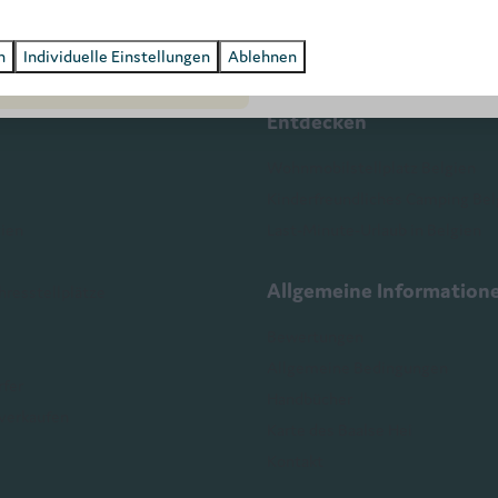
ezahlen Sie sicher
n
Individuelle Einstellungen
Ablehnen
Entdecken
Wohnmobilstellplatz Belgien
Kinderfreundliches Camping Bel
ien
Last-Minute-Urlaub in Belgien
Allgemeine Information
hresstellplätze
Bewertungen
Allgemeine Bedingungen
rfer
Handbücher
verkaufen
Karte des Baalse Hei
Kontakt