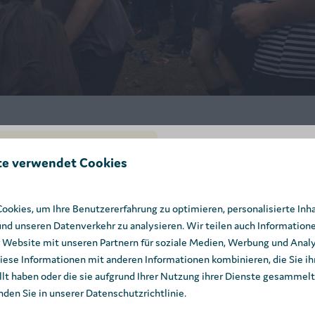
te verwendet Cookies
SUMMER DEAL: -25
☀️
okies, um Ihre Benutzererfahrung zu optimieren, personalisierte Inh
und unseren Datenverkehr zu analysieren. Wir teilen auch Informatione
Genießen Sie diesen Sommer -
 Website mit unseren Partnern für soziale Medien, Werbung und Analy
Ihren Aufenthalt in Baalse Hei. 
iese Informationen mit anderen Informationen kombinieren, die Sie ih
zum besten Preis! 🌲
lt haben oder die sie aufgrund Ihrer Nutzung ihrer Dienste gesammel
nden Sie in unserer Datenschutzrichtlinie.
Deal sichern ➔