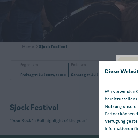
Home
Sjock Festival
Beginnt am
Endet am
Diese Websi
Freitag 11 Juli 2025, 10:00
Sonntag 13 Juli 2025, 23:59
Wir verwenden Co
bereitzustellen 
Sjock Festival
Nutzung unserer
Partner können d
"Your Rock 'n Roll highlight of the year"
Verfügung gestel
Informationen fi